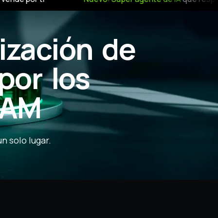
ización de
or los
TAM
n solo lugar.