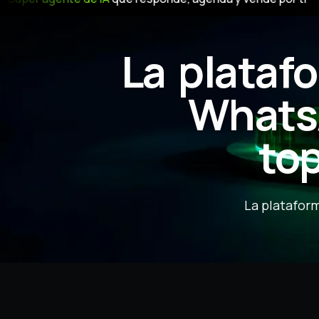
La plataf
Whats
to
La plataform