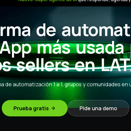
orma de automat
App más usada p
ps sellers en LA
a de automatización 1 a 1, grupos y comunidades en u
Prueba gratis
Pide una demo