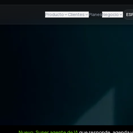
Producto
Clientes
Planes
Negocio
ES
Nuevo: Super agente de IA
que responde, agenda y vende po